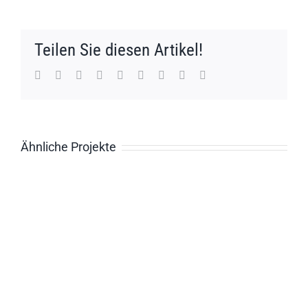
Teilen Sie diesen Artikel!
Facebook
Twitter
Reddit
LinkedIn
WhatsApp
Tumblr
Pinterest
Vk
E-
Mail
Ähnliche Projekte